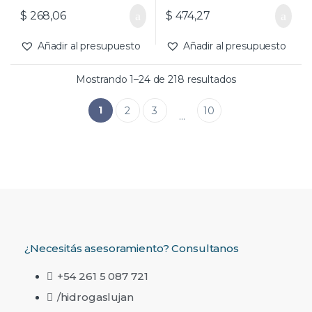
$
268,06
$
474,27
Añadir al presupuesto
Añadir al presupuesto
Mostrando 1–24 de 218 resultados
1
2
3
10
…
¿Necesitás asesoramiento? Consultanos
+54 261 5 087 721
/hidrogaslujan