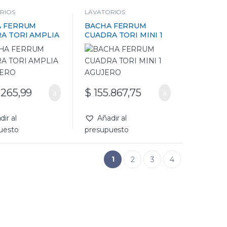
RIOS
LAVATORIOS
A FERRUM
BACHA FERRUM
A TORI AMPLIA
CUADRA TORI MINI 1
JERO
AGUJERO
.265,99
$
155.867,75
dir al
Añadir al
uesto
presupuesto
1
2
3
4