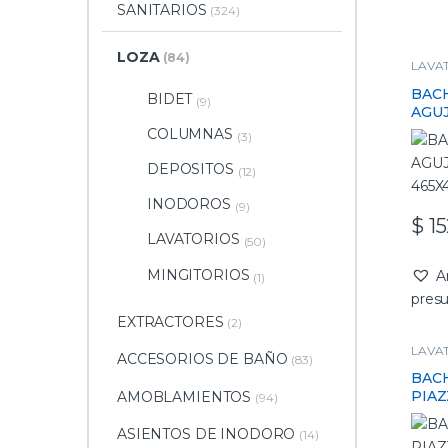
SANITARIOS
(324)
LOZA
(84)
LAVA
BACH
BIDET
(9)
AGU
465X
COLUMNAS
(3)
DEPOSITOS
(12)
INODOROS
(9)
$
15
LAVATORIOS
(50)
MINGITORIOS
A
(1)
pres
EXTRACTORES
(2)
LAVA
ACCESORIOS DE BAÑO
(83)
BAC
PIAZ
AMOBLAMIENTOS
(94)
385
(A42
ASIENTOS DE INODORO
(14)