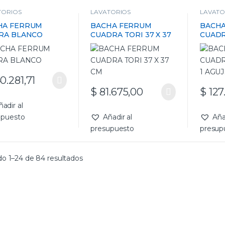
TORIOS
LAVATORIOS
LAVATO
HA FERRUM
BACHA FERRUM
BACH
ERA BLANCO
CUADRA TORI 37 X 37
CUADR
CM
1 AGU
0.281,71
$
81.675,00
$
127
ñadir al
upuesto
Añadir al
Aña
presupuesto
presup
o 1–24 de 84 resultados