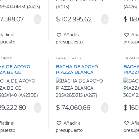
7.588,07
$
102.995,62
$
118
ñadir al
Añadir al
Aña
upuesto
presupuesto
presup
TORIOS
LAVATORIOS
LAVATO
HA DE APOYO
BACHA DE APOYO
BACHA
ZA BEIGE
PIAZZA BLANCA
PIAZZ
385X140 (A423BE)
285X285X115 (A267)
360X12
9.222,80
$
74.060,66
$
160
ñadir al
Añadir al
Aña
upuesto
presupuesto
presup