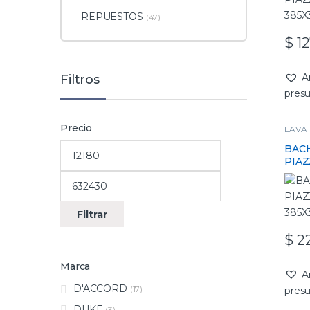
REPUESTOS
(47)
$
12
A
Filtros
pres
Precio
LAVA
BAC
PIAZ
385X
Filtrar
$
22
Marca
A
D'ACCORD
(17)
pres
DUKE
(3)