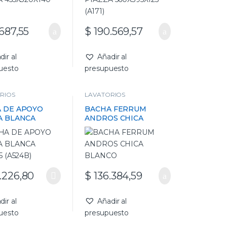
.687,55
$
190.569,57
dir al
Añadir al
uesto
presupuesto
RIOS
LAVATORIOS
 DE APOYO
BACHA FERRUM
A BLANCA
ANDROS CHICA
5 (A524B)
BLANCO
.226,80
$
136.384,59
dir al
Añadir al
uesto
presupuesto