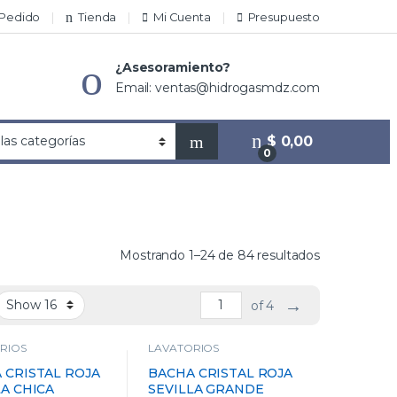
 Pedido
Tienda
Mi Cuenta
Presupuesto
¿Asesoramiento?
Email: ventas@hidrogasmdz.com
$
0,00
0
Mostrando 1–24 de 84 resultados
→
of 4
RIOS
LAVATORIOS
 CRISTAL ROJA
BACHA CRISTAL ROJA
LA CHICA
SEVILLA GRANDE