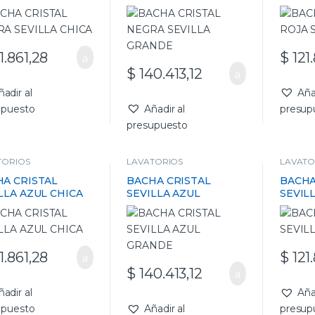
GRANDE
1.861,28
$
121.
$
140.413,12
ñadir al
Aña
upuesto
Añadir al
presup
presupuesto
TORIOS
LAVATORIOS
LAVATO
A CRISTAL
BACHA CRISTAL
BACHA
LLA AZUL CHICA
SEVILLA AZUL
SEVIL
GRANDE
1.861,28
$
121.
$
140.413,12
ñadir al
Aña
upuesto
Añadir al
presup