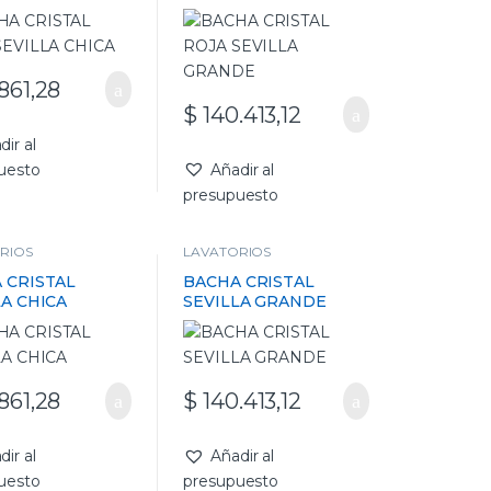
861,28
$
140.413,12
dir al
uesto
Añadir al
presupuesto
RIOS
LAVATORIOS
 CRISTAL
BACHA CRISTAL
LA CHICA
SEVILLA GRANDE
861,28
$
140.413,12
dir al
Añadir al
uesto
presupuesto