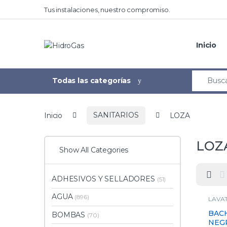
Tus instalaciones, nuestro compromiso.
Inicio
Todas las categorías
Inicio
SANITARIOS
LOZA
LOZ
Show All Categories
ADHESIVOS Y SELLADORES
(51)
AGUA
(896)
LAVA
BACH
BOMBAS
(70)
NEGR