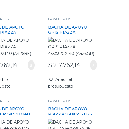
RIOS
LAVATORIOS
 DE APOYO
BACHA DE APOYO
 PIAZZA
GRIS PIAZZA
0X140 (A426BE)
455X320X140 (A426GR)
.762,14
$
217.762,14
dir al
Añadir al
uesto
presupuesto
RIOS
LAVATORIOS
 DE APOYO
BACHA DE APOYO
A 455X320X140
PIAZZA 560X395X125
(A171)