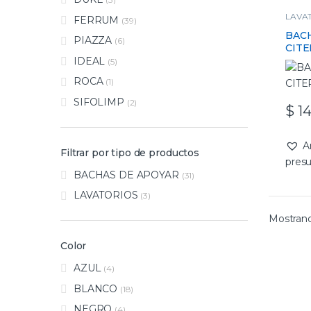
LAVA
FERRUM
(39)
BAC
PIAZZA
(6)
CIT
IDEAL
(5)
ROCA
(1)
SIFOLIMP
(2)
$
14
A
Filtrar por tipo de productos
pres
BACHAS DE APOYAR
(31)
LAVATORIOS
(3)
Mostrand
Color
AZUL
(4)
BLANCO
(18)
NEGRO
(4)