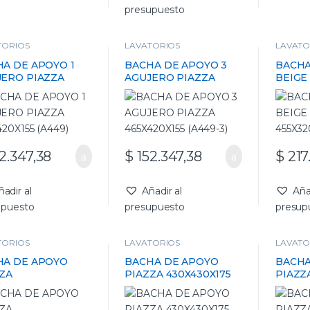
presupuesto
TORIOS
LAVATORIOS
LAVATO
A DE APOYO 1
BACHA DE APOYO 3
BACHA
JERO PIAZZA
AGUJERO PIAZZA
BEIGE
420X155 (A449)
465X420X155 (A449-3)
455X32
2.347,38
$
152.347,38
$
217
ñadir al
Añadir al
Aña
upuesto
presupuesto
presup
TORIOS
LAVATORIOS
LAVATO
HA DE APOYO
BACHA DE APOYO
BACHA
ZA
PIAZZA 430X430X175
PIAZZ
X385X140MM
(A013)
(A426)
3)