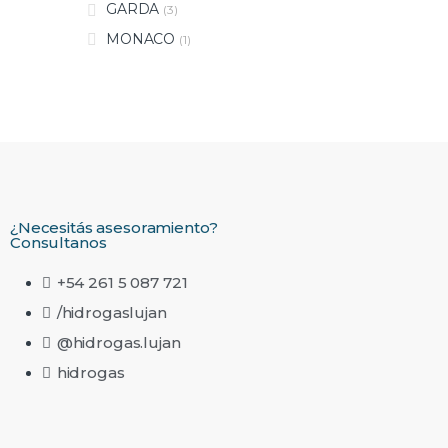
GARDA
(3)
MONACO
(1)
¿Necesitás asesoramiento?
Consultanos
+54 261 5 087 721
/hidrogaslujan
@hidrogas.lujan
hidrogas