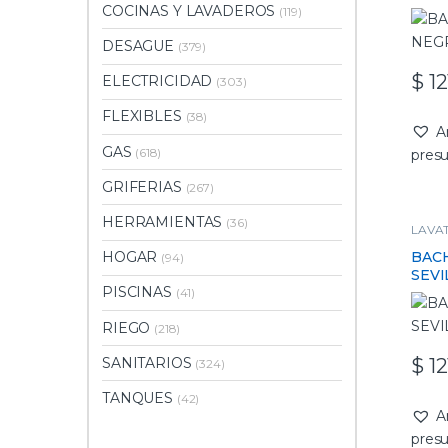
COCINAS Y LAVADEROS
(119)
DESAGUE
(379)
$
12
ELECTRICIDAD
(303)
FLEXIBLES
(38)
A
GAS
(618)
pres
GRIFERIAS
(267)
HERRAMIENTAS
(36)
LAVA
BACH
HOGAR
(94)
SEVI
PISCINAS
(41)
RIEGO
(218)
SANITARIOS
$
12
(324)
TANQUES
(42)
A
pres