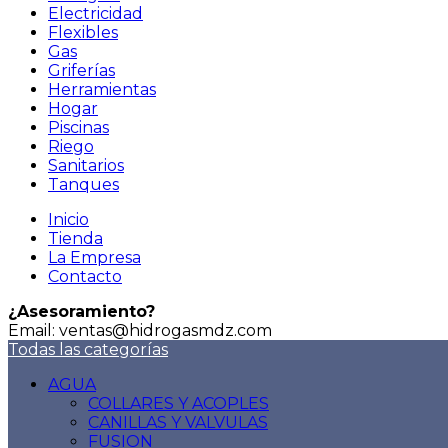
Electricidad
Flexibles
Gas
Griferías
Herramientas
Hogar
Piscinas
Riego
Sanitarios
Tanques
Inicio
Tienda
La Empresa
Contacto
¿Asesoramiento?
Email: ventas@hidrogasmdz.com
Todas las categorías
AGUA
COLLARES Y ACOPLES
CANILLAS Y VALVULAS
FUSION