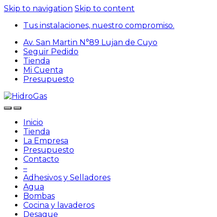
Skip to navigation
Skip to content
Tus instalaciones, nuestro compromiso.
Av. San Martin N°89 Lujan de Cuyo
Seguir Pedido
Tienda
Mi Cuenta
Presupuesto
Inicio
Tienda
La Empresa
Presupuesto
Contacto
–
Adhesivos y Selladores
Agua
Bombas
Cocina y lavaderos
Desague