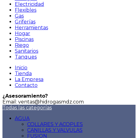
Electricidad
Flexibles
Gas
Griferías
Herramientas
Hogar
Piscinas
Riego
Sanitarios
Tanques
Inicio
Tienda
La Empresa
Contacto
¿Asesoramiento?
Email: ventas@hidrogasmdz.com
Todas las categorías
AGUA
COLLARES Y ACOPLES
CANILLAS Y VALVULAS
FUSION