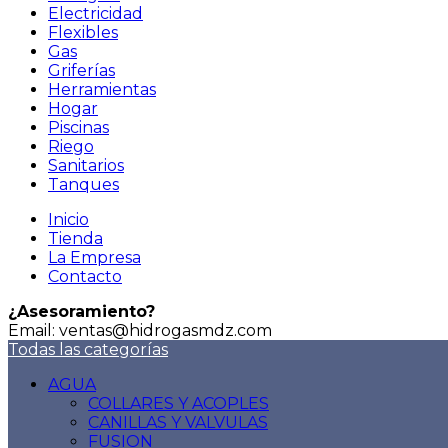
Electricidad
Flexibles
Gas
Griferías
Herramientas
Hogar
Piscinas
Riego
Sanitarios
Tanques
Inicio
Tienda
La Empresa
Contacto
¿Asesoramiento?
Email: ventas@hidrogasmdz.com
Todas las categorías
AGUA
COLLARES Y ACOPLES
CANILLAS Y VALVULAS
FUSION