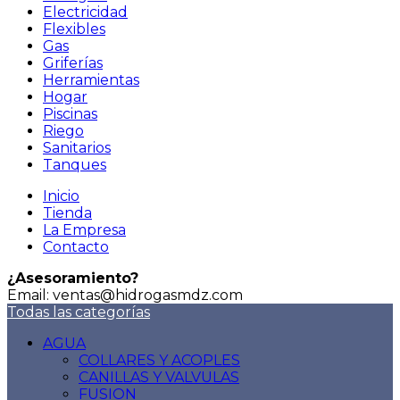
Electricidad
Flexibles
Gas
Griferías
Herramientas
Hogar
Piscinas
Riego
Sanitarios
Tanques
Inicio
Tienda
La Empresa
Contacto
¿Asesoramiento?
Email: ventas@hidrogasmdz.com
Todas las categorías
AGUA
COLLARES Y ACOPLES
CANILLAS Y VALVULAS
FUSION