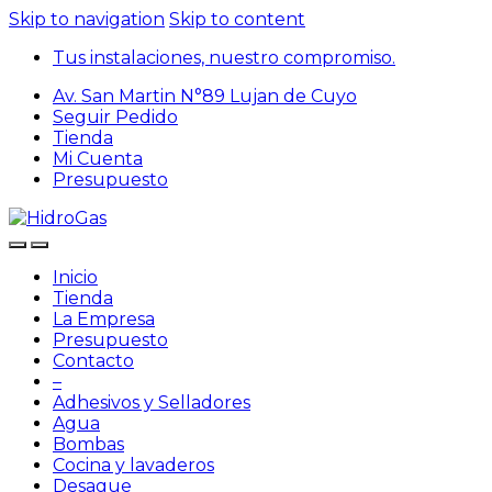
Skip to navigation
Skip to content
Tus instalaciones, nuestro compromiso.
Av. San Martin N°89 Lujan de Cuyo
Seguir Pedido
Tienda
Mi Cuenta
Presupuesto
Inicio
Tienda
La Empresa
Presupuesto
Contacto
–
Adhesivos y Selladores
Agua
Bombas
Cocina y lavaderos
Desague