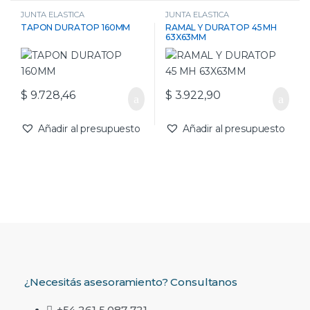
JUNTA ELASTICA
JUNTA ELASTICA
TAPON DURATOP 160MM
RAMAL Y DURATOP 45 MH
63X63MM
$
9.728,46
$
3.922,90
Añadir al presupuesto
Añadir al presupuesto
¿Necesitás asesoramiento? Consultanos
+54 261 5 087 721