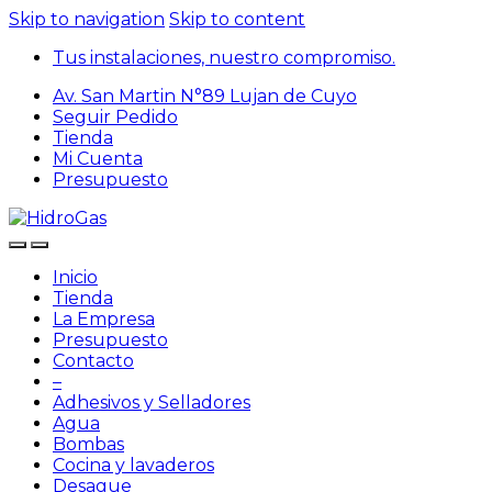
Skip to navigation
Skip to content
Tus instalaciones, nuestro compromiso.
Av. San Martin N°89 Lujan de Cuyo
Seguir Pedido
Tienda
Mi Cuenta
Presupuesto
Inicio
Tienda
La Empresa
Presupuesto
Contacto
–
Adhesivos y Selladores
Agua
Bombas
Cocina y lavaderos
Desague