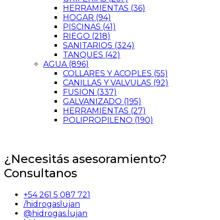
HERRAMIENTAS
(36)
HOGAR
(94)
PISCINAS
(41)
RIEGO
(218)
SANITARIOS
(324)
TANQUES
(42)
AGUA
(896)
COLLARES Y ACOPLES
(55)
CANILLAS Y VALVULAS
(92)
FUSION
(337)
GALVANIZADO
(195)
HERRAMIENTAS
(27)
POLIPROPILENO
(190)
¿Necesitás asesoramiento?
Consultanos
+54 261 5 087 721
/hidrogaslujan
@hidrogas.lujan