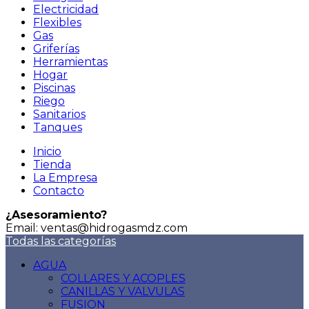
Electricidad
Flexibles
Gas
Griferías
Herramientas
Hogar
Piscinas
Riego
Sanitarios
Tanques
Inicio
Tienda
La Empresa
Contacto
¿Asesoramiento?
Email: ventas@hidrogasmdz.com
Todas las categorías
AGUA
COLLARES Y ACOPLES
CANILLAS Y VALVULAS
FUSION