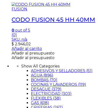
FUSION
CODO FUSION 45 HH 40MM
0
out of 5
(0)
SKU: n/a
$
2.946,02
Añadir al carrito
Añadir al presupuesto
Añadir al presupuesto
Show All Categories
ADHESIVOS Y SELLADORES
(51)
AGUA
(896)
BOMBAS
(70)
COCINAS Y LAVADEROS
(119)
DESAGUE
(379)
ELECTRICIDAD
(303)
FLEXIBLES
(38)
GAS
(618)
GRIFERIAS
(267)