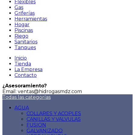
Flexibles
Gas
Griferías
Herramientas
Hogar
Piscinas
Riego
Sanitarios
Tanques
Inicio
Tienda
La Empresa
Contacto
¿Asesoramiento?
Email: ventas@hidrogasmdz.com
Todas las categorías
AGUA
COLLARES Y ACOPLES
CANILLAS Y VALVULAS
FUSION
GALVANIZADO