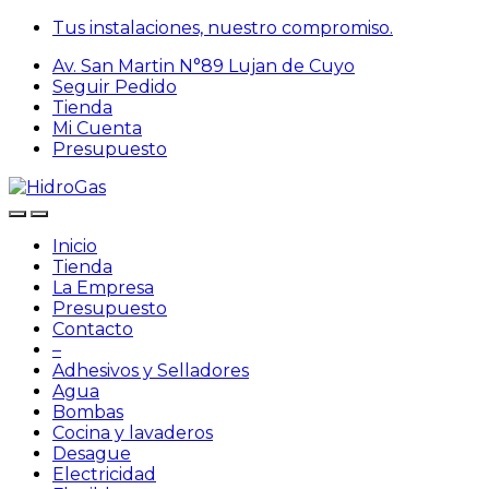
Skip
Skip
Tus instalaciones, nuestro compromiso.
to
to
Av. San Martin N°89 Lujan de Cuyo
navigation
content
Seguir Pedido
Tienda
Mi Cuenta
Presupuesto
Inicio
Tienda
La Empresa
Presupuesto
Contacto
–
Adhesivos y Selladores
Agua
Bombas
Cocina y lavaderos
Desague
Electricidad