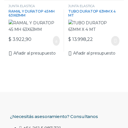
JUNTA ELASTICA
JUNTA ELASTICA
RAMAL Y DURATOP 45 MH
TUBO DURATOP 63MM X 4
63X63MM
MT
$
3.922,90
$
13.998,22
Añadir al presupuesto
Añadir al presupuesto
¿Necesitás asesoramiento? Consultanos
+54 261 5 087 721