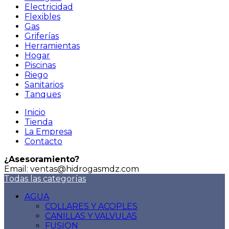
Electricidad
Flexibles
Gas
Griferías
Herramientas
Hogar
Piscinas
Riego
Sanitarios
Tanques
Inicio
Tienda
La Empresa
Contacto
¿Asesoramiento?
Email: ventas@hidrogasmdz.com
Todas las categorías
AGUA
COLLARES Y ACOPLES
CANILLAS Y VALVULAS
FUSION