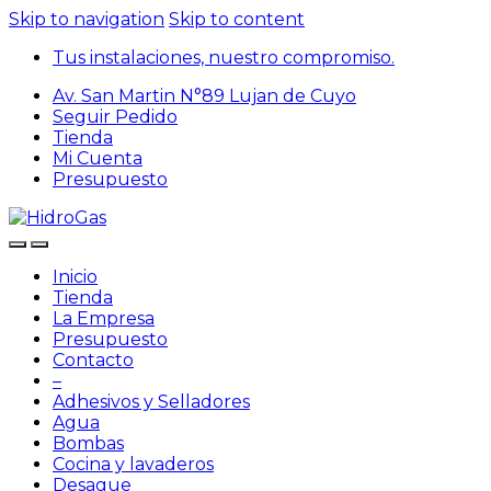
Skip to navigation
Skip to content
Tus instalaciones, nuestro compromiso.
Av. San Martin N°89 Lujan de Cuyo
Seguir Pedido
Tienda
Mi Cuenta
Presupuesto
Inicio
Tienda
La Empresa
Presupuesto
Contacto
–
Adhesivos y Selladores
Agua
Bombas
Cocina y lavaderos
Desague