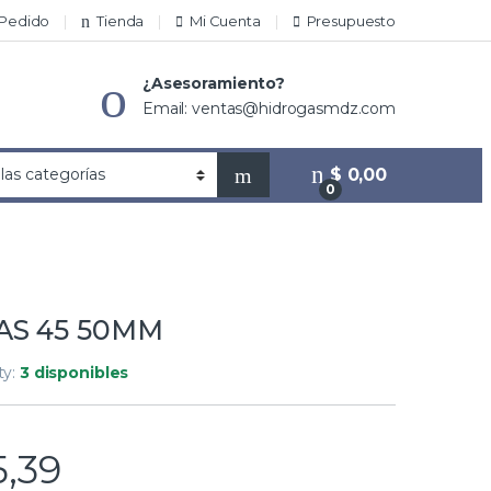
 Pedido
Tienda
Mi Cuenta
Presupuesto
¿Asesoramiento?
Email: ventas@hidrogasmdz.com
$
0,00
0
AS 45 50MM
ity:
3 disponibles
,39