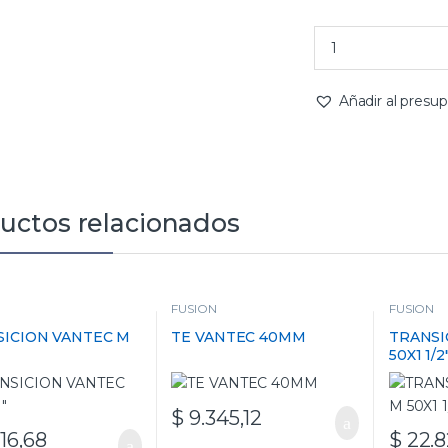
Añadir al presu
uctos relacionados
FUSION
FUSION
SICION VANTEC M
TE VANTEC 40MM
TRANSI
50X1 1/2
$
9.345,12
16,68
$
22.8