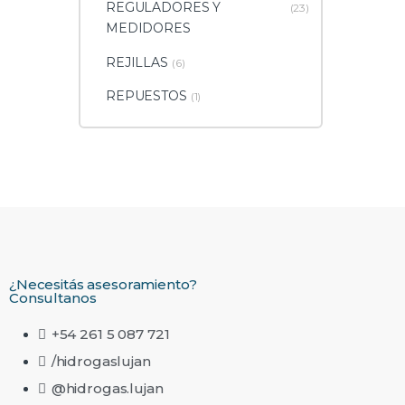
REGULADORES Y
(23)
MEDIDORES
REJILLAS
(6)
REPUESTOS
(1)
¿Necesitás asesoramiento?
Consultanos
+54 261 5 087 721
/hidrogaslujan
@hidrogas.lujan