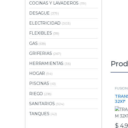
COCINAS Y LAVADEROS
(119)
DESAGUE
(379)
ELECTRICIDAD
(303)
FLEXIBLES
(38)
GAS
(618)
GRIFERIAS
(267)
Prod
HERRAMIENTAS
(36)
HOGAR
(94)
PISCINAS
(41)
FUSION
RIEGO
(218)
TRAN
32X1″
SANITARIOS
(324)
TANQUES
(42)
$
4.9