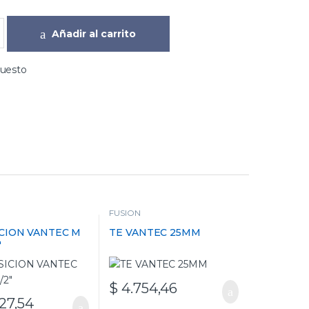
Añadir al carrito
puesto
FUSION
CION VANTEC M
TE VANTEC 25MM
″
$
4.754,46
27,54