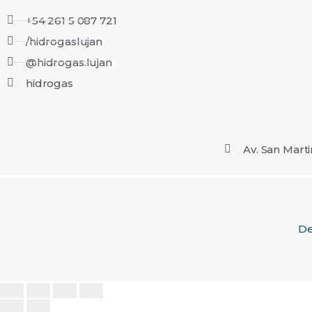
+54 261 5 087 721
/hidrogaslujan
@hidrogas.lujan
hidrogas
Av. San Mart
De