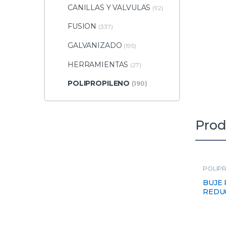
CANILLAS Y VALVULAS
(92)
FUSION
(337)
GALVANIZADO
(195)
HERRAMIENTAS
(27)
POLIPROPILENO
(190)
Prod
POLIP
BUJE
REDUC