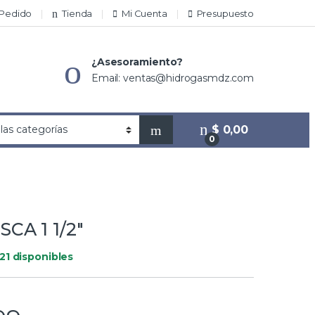
 Pedido
Tienda
Mi Cuenta
Presupuesto
¿Asesoramiento?
Email: ventas@hidrogasmdz.com
$
0,00
0
CA 1 1/2″
21 disponibles