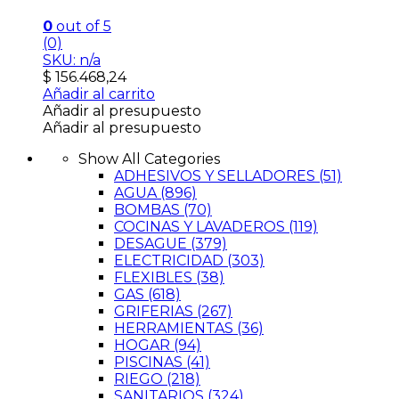
0
out of 5
(0)
SKU: n/a
$
156.468,24
Añadir al carrito
Añadir al presupuesto
Añadir al presupuesto
Show All Categories
ADHESIVOS Y SELLADORES
(51)
AGUA
(896)
BOMBAS
(70)
COCINAS Y LAVADEROS
(119)
DESAGUE
(379)
ELECTRICIDAD
(303)
FLEXIBLES
(38)
GAS
(618)
GRIFERIAS
(267)
HERRAMIENTAS
(36)
HOGAR
(94)
PISCINAS
(41)
RIEGO
(218)
SANITARIOS
(324)