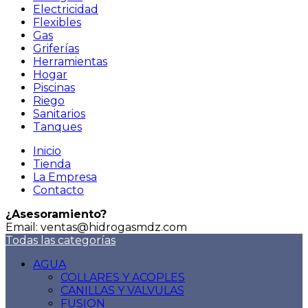
Electricidad
Flexibles
Gas
Griferías
Herramientas
Hogar
Piscinas
Riego
Sanitarios
Tanques
Inicio
Tienda
La Empresa
Contacto
¿Asesoramiento?
Email: ventas@hidrogasmdz.com
Todas las categorías
AGUA
COLLARES Y ACOPLES
CANILLAS Y VALVULAS
FUSION