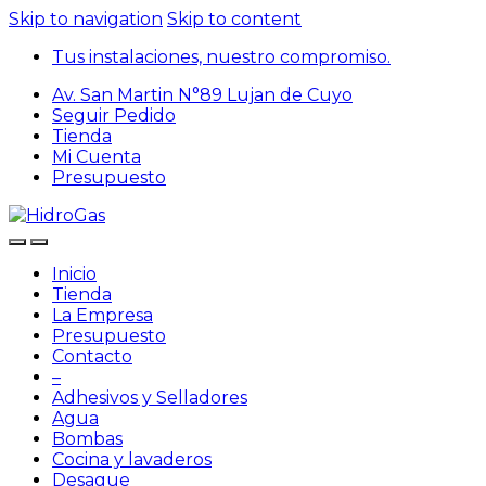
Skip to navigation
Skip to content
Tus instalaciones, nuestro compromiso.
Av. San Martin N°89 Lujan de Cuyo
Seguir Pedido
Tienda
Mi Cuenta
Presupuesto
Inicio
Tienda
La Empresa
Presupuesto
Contacto
–
Adhesivos y Selladores
Agua
Bombas
Cocina y lavaderos
Desague