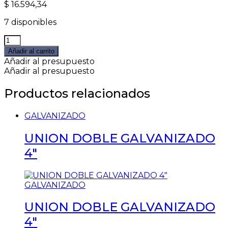
$
16.594,34
7 disponibles
CURVA
GALVANIZADO
Añadir al carrito
90
Añadir al presupuesto
MH
Añadir al presupuesto
1
1/2"
Productos relacionados
quantity
GALVANIZADO
UNION DOBLE GALVANIZADO
4″
GALVANIZADO
UNION DOBLE GALVANIZADO
4″