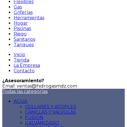
Flexibles
Gas
Griferías
Herramientas
Hogar
Piscinas
Riego
Sanitarios
Tanques
Inicio
Tienda
La Empresa
Contacto
¿Asesoramiento?
Email: ventas@hidrogasmdz.com
Todas las categorías
AGUA
COLLARES Y ACOPLES
CANILLAS Y VALVULAS
FUSION
GALVANIZADO