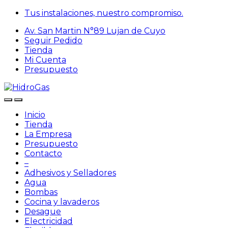
Skip
Skip
Tus instalaciones, nuestro compromiso.
to
to
Av. San Martin N°89 Lujan de Cuyo
navigation
content
Seguir Pedido
Tienda
Mi Cuenta
Presupuesto
Inicio
Tienda
La Empresa
Presupuesto
Contacto
–
Adhesivos y Selladores
Agua
Bombas
Cocina y lavaderos
Desague
Electricidad