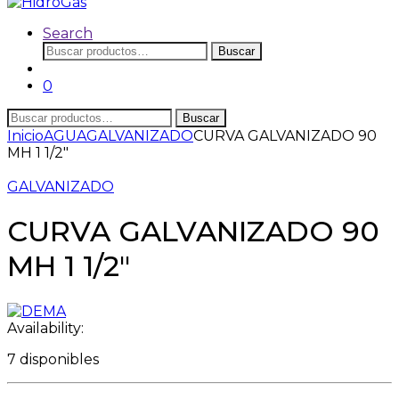
Search
Buscar
Buscar
por:
0
Buscar
Buscar
por:
Inicio
AGUA
GALVANIZADO
CURVA GALVANIZADO 90
MH 1 1/2″
GALVANIZADO
CURVA GALVANIZADO 90
MH 1 1/2″
Availability:
7 disponibles