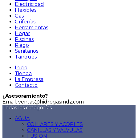
Electricidad
Flexibles
Gas
Griferías
Herramientas
Hogar
Piscinas
Riego
Sanitarios
Tanques
Inicio
Tienda
La Empresa
Contacto
¿Asesoramiento?
Email: ventas@hidrogasmdz.com
Todas las categorías
AGUA
COLLARES Y ACOPLES
CANILLAS Y VALVULAS
FUSION