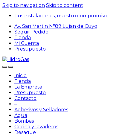
Skip to navigation
Skip to content
Tus instalaciones, nuestro compromiso.
Av. San Martin N°89 Lujan de Cuyo
Seguir Pedido
Tienda
Mi Cuenta
Presupuesto
Inicio
Tienda
La Empresa
Presupuesto
Contacto
–
Adhesivos y Selladores
Agua
Bombas
Cocina y lavaderos
Desague