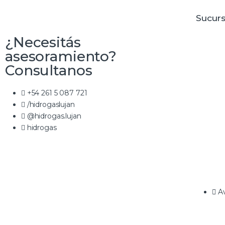
Sucurs
¿Necesitás
asesoramiento?
Consultanos
+54 261 5 087 721
/hidrogaslujan
@hidrogas.lujan
hidrogas
Av