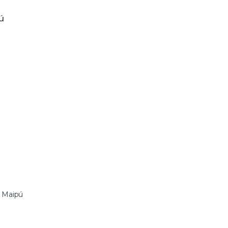
ú
, Maipú