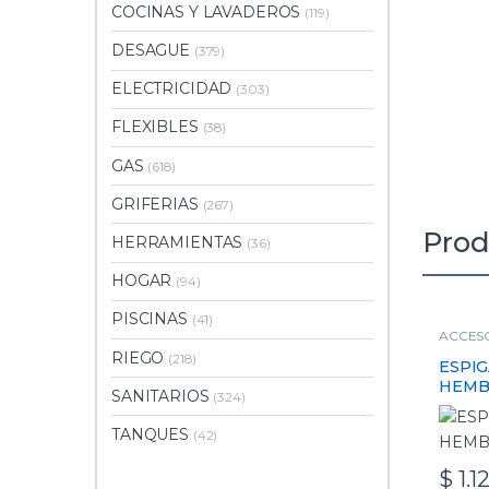
COCINAS Y LAVADEROS
(119)
DESAGUE
(379)
ELECTRICIDAD
(303)
FLEXIBLES
(38)
GAS
(618)
GRIFERIAS
(267)
Prod
HERRAMIENTAS
(36)
HOGAR
(94)
PISCINAS
(41)
ACCESO
RIEGO
(218)
ESPI
HEMBR
SANITARIOS
(324)
TANQUES
(42)
$
1.1