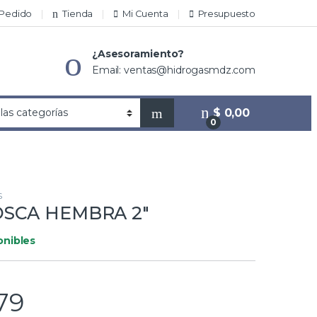
 Pedido
Tienda
Mi Cuenta
Presupuesto
¿Asesoramiento?
Email: ventas@hidrogasmdz.com
$
0,00
0
S
OSCA HEMBRA 2″
onibles
79