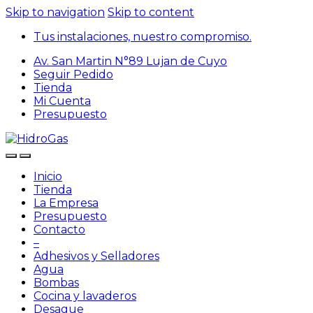
Skip to navigation
Skip to content
Tus instalaciones, nuestro compromiso.
Av. San Martin N°89 Lujan de Cuyo
Seguir Pedido
Tienda
Mi Cuenta
Presupuesto
Inicio
Tienda
La Empresa
Presupuesto
Contacto
–
Adhesivos y Selladores
Agua
Bombas
Cocina y lavaderos
Desague