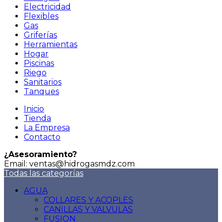
Electricidad
Flexibles
Gas
Griferías
Herramientas
Hogar
Piscinas
Riego
Sanitarios
Tanques
Inicio
Tienda
La Empresa
Contacto
¿Asesoramiento?
Email: ventas@hidrogasmdz.com
Todas las categorías
AGUA
COLLARES Y ACOPLES
CANILLAS Y VALVULAS
FUSION