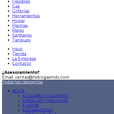
Flexibles
Gas
Griferías
Herramientas
Hogar
Piscinas
Riego
Sanitarios
Tanques
Inicio
Tienda
La Empresa
Contacto
¿Asesoramiento?
Email: ventas@hidrogasmdz.com
Todas las categorías
AGUA
COLLARES Y ACOPLES
CANILLAS Y VALVULAS
FUSION
GALVANIZADO