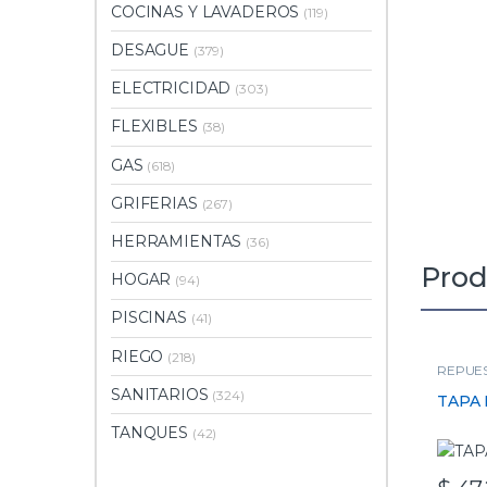
COCINAS Y LAVADEROS
(119)
DESAGUE
(379)
ELECTRICIDAD
(303)
FLEXIBLES
(38)
GAS
(618)
GRIFERIAS
(267)
HERRAMIENTAS
(36)
Prod
HOGAR
(94)
PISCINAS
(41)
RIEGO
(218)
REPUE
SANITARIOS
(324)
TAPA 
TANQUES
(42)