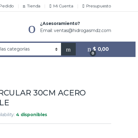
 Pedido
Tienda
Mi Cuenta
Presupuesto
¿Asesoramiento?
Email: ventas@hidrogasmdz.com
$
0,00
0
IRCULAR 30CM ACERO
LE
lability:
4 disponibles