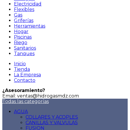
Electricidad
Flexibles
Gas
Griferías
Herramientas
Hogar
Piscinas
Riego
Sanitarios
Tanques
Inicio
Tienda
La Empresa
Contacto
¿Asesoramiento?
Email: ventas@hidrogasmdz.com
Todas las categorías
AGUA
COLLARES Y ACOPLES
CANILLAS Y VALVULAS
FUSION