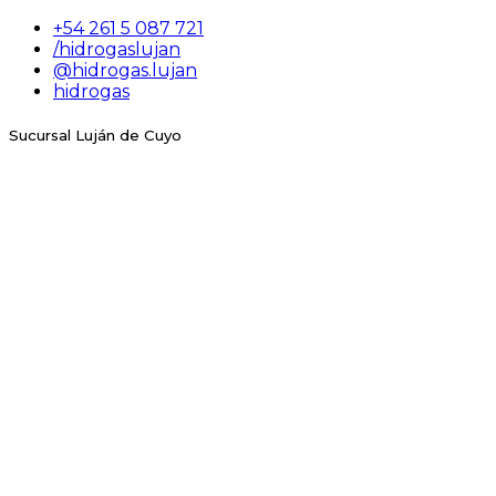
+54 261 5 087 721
/hidrogaslujan
@hidrogas.lujan
hidrogas
Sucursal Luján de Cuyo