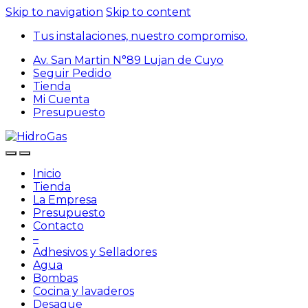
Skip to navigation
Skip to content
Tus instalaciones, nuestro compromiso.
Av. San Martin N°89 Lujan de Cuyo
Seguir Pedido
Tienda
Mi Cuenta
Presupuesto
Inicio
Tienda
La Empresa
Presupuesto
Contacto
–
Adhesivos y Selladores
Agua
Bombas
Cocina y lavaderos
Desague