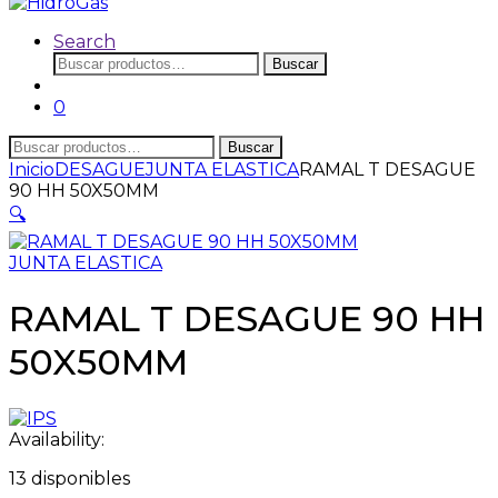
Search
Buscar
Buscar
por:
0
Buscar
Buscar
por:
Inicio
DESAGUE
JUNTA ELASTICA
RAMAL T DESAGUE
90 HH 50X50MM
🔍
JUNTA ELASTICA
RAMAL T DESAGUE 90 HH
50X50MM
Availability:
13 disponibles