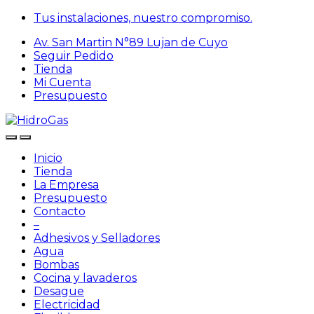
Skip
Skip
Tus instalaciones, nuestro compromiso.
to
to
Av. San Martin N°89 Lujan de Cuyo
navigation
content
Seguir Pedido
Tienda
Mi Cuenta
Presupuesto
Inicio
Tienda
La Empresa
Presupuesto
Contacto
–
Adhesivos y Selladores
Agua
Bombas
Cocina y lavaderos
Desague
Electricidad