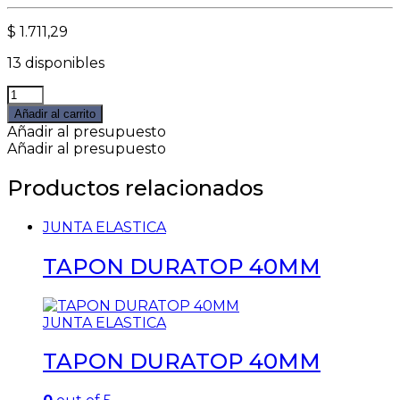
$
1.711,29
13 disponibles
RAMAL
T
Añadir al carrito
DESAGUE
Añadir al presupuesto
90
Añadir al presupuesto
HH
50X50MM
Productos relacionados
quantity
JUNTA ELASTICA
TAPON DURATOP 40MM
JUNTA ELASTICA
TAPON DURATOP 40MM