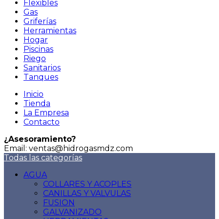
Flexibles
Gas
Griferías
Herramientas
Hogar
Piscinas
Riego
Sanitarios
Tanques
Inicio
Tienda
La Empresa
Contacto
¿Asesoramiento?
Email: ventas@hidrogasmdz.com
Todas las categorías
AGUA
COLLARES Y ACOPLES
CANILLAS Y VALVULAS
FUSION
GALVANIZADO