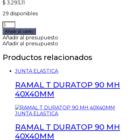
$
3.293,11
29 disponibles
RAMAL
T
Añadir al carrito
DESAGUE
Añadir al presupuesto
90
Añadir al presupuesto
MH
63X40MM
Productos relacionados
quantity
JUNTA ELASTICA
RAMAL T DURATOP 90 MH
40X40MM
JUNTA ELASTICA
RAMAL T DURATOP 90 MH
40X40MM