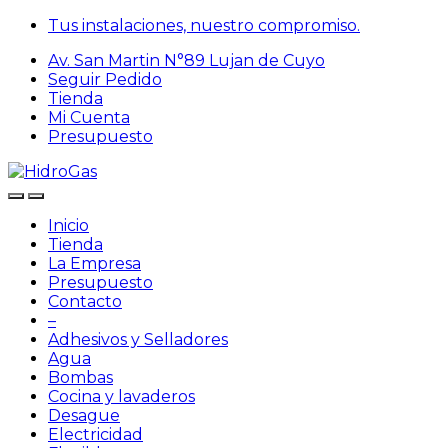
Skip
Skip
Tus instalaciones, nuestro compromiso.
to
to
Av. San Martin N°89 Lujan de Cuyo
navigation
content
Seguir Pedido
Tienda
Mi Cuenta
Presupuesto
Inicio
Tienda
La Empresa
Presupuesto
Contacto
–
Adhesivos y Selladores
Agua
Bombas
Cocina y lavaderos
Desague
Electricidad