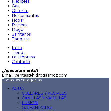
Flexibles
Gas
Griferías
Herramientas
Hogar
Piscinas
Riego
Sanitarios
Tanques
Inicio
Tienda
La Empresa
Contacto
¿Asesoramiento?
Email: ventas@hidrogasmdz.com
Todas las categorías
AGUA
COLLARES Y ACOPLES
CANILLAS Y VALVULAS
FUSION
GALVANIZADO