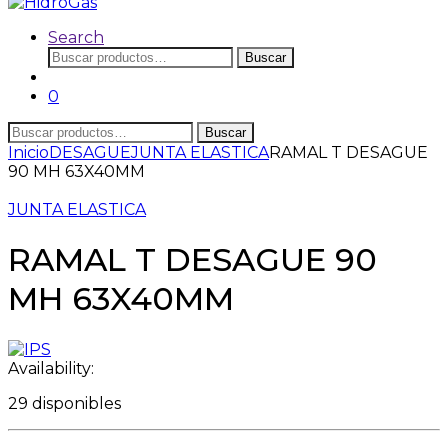
Search
Buscar
Buscar
por:
0
Buscar
Buscar
por:
Inicio
DESAGUE
JUNTA ELASTICA
RAMAL T DESAGUE
90 MH 63X40MM
JUNTA ELASTICA
RAMAL T DESAGUE 90
MH 63X40MM
Availability:
29 disponibles