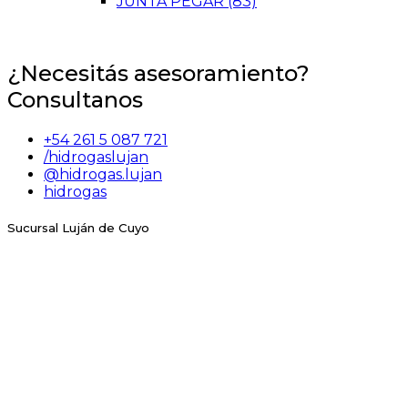
JUNTA PEGAR
(83)
¿Necesitás asesoramiento?
Consultanos
+54 261 5 087 721
/hidrogaslujan
@hidrogas.lujan
hidrogas
Sucursal Luján de Cuyo