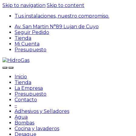
Skip to navigation
Skip to content
Tus instalaciones, nuestro compromiso.
Av. San Martin N°89 Lujan de Cuyo
Seguir Pedido
Tienda
Mi Cuenta
Presupuesto
Inicio
Tienda
La Empresa
Presupuesto
Contacto
–
Adhesivos y Selladores
Agua
Bombas
Cocina y lavaderos
Desague