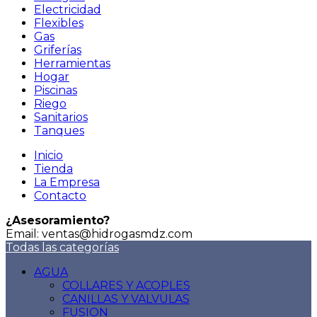
Electricidad
Flexibles
Gas
Griferías
Herramientas
Hogar
Piscinas
Riego
Sanitarios
Tanques
Inicio
Tienda
La Empresa
Contacto
¿Asesoramiento?
Email: ventas@hidrogasmdz.com
Todas las categorías
AGUA
COLLARES Y ACOPLES
CANILLAS Y VALVULAS
FUSION