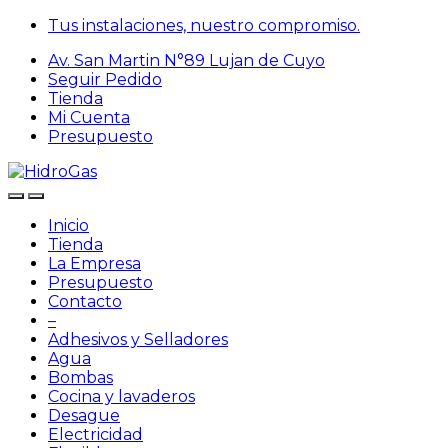
Skip
Skip
Tus instalaciones, nuestro compromiso.
to
to
Av. San Martin N°89 Lujan de Cuyo
navigation
content
Seguir Pedido
Tienda
Mi Cuenta
Presupuesto
Inicio
Tienda
La Empresa
Presupuesto
Contacto
–
Adhesivos y Selladores
Agua
Bombas
Cocina y lavaderos
Desague
Electricidad