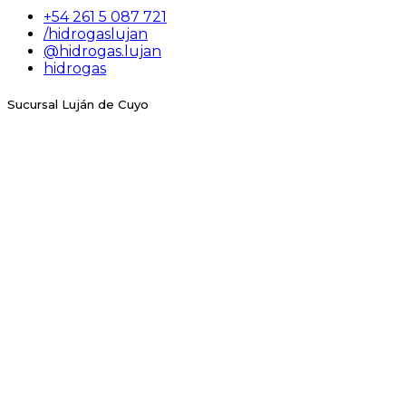
+54 261 5 087 721
/hidrogaslujan
@hidrogas.lujan
hidrogas
Sucursal Luján de Cuyo