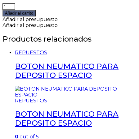
TAPA
DEPOSITO
Añadir al carrito
BARI
Añadir al presupuesto
quantity
Añadir al presupuesto
Productos relacionados
REPUESTOS
BOTON NEUMATICO PARA
DEPOSITO ESPACIO
REPUESTOS
BOTON NEUMATICO PARA
DEPOSITO ESPACIO
0
out of 5