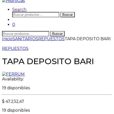
Search
Buscar
Buscar
por:
0
Buscar
Buscar
por:
Inicio
SANITARIOS
REPUESTOS
TAPA DEPOSITO BARI
REPUESTOS
TAPA DEPOSITO BARI
Availability:
19 disponibles
$
47.232,47
19 disponibles