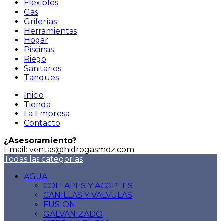
Flexibles
Gas
Griferías
Herramientas
Hogar
Piscinas
Riego
Sanitarios
Tanques
Inicio
Tienda
La Empresa
Contacto
¿Asesoramiento?
Email: ventas@hidrogasmdz.com
Todas las categorías
AGUA
COLLARES Y ACOPLES
CANILLAS Y VALVULAS
FUSION
GALVANIZADO