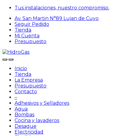
Skip
Skip
Tus instalaciones, nuestro compromiso.
to
to
Av. San Martin N°89 Lujan de Cuyo
navigation
content
Seguir Pedido
Tienda
Mi Cuenta
Presupuesto
Inicio
Tienda
La Empresa
Presupuesto
Contacto
–
Adhesivos y Selladores
Agua
Bombas
Cocina y lavaderos
Desague
Electricidad