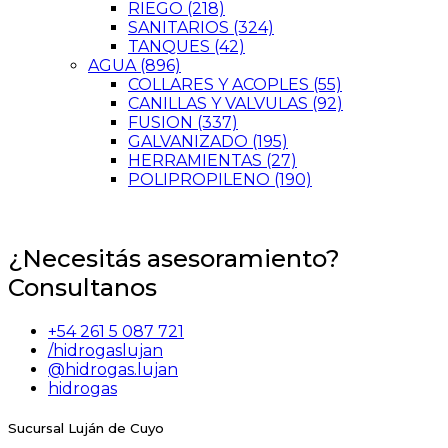
RIEGO
(218)
SANITARIOS
(324)
TANQUES
(42)
AGUA
(896)
COLLARES Y ACOPLES
(55)
CANILLAS Y VALVULAS
(92)
FUSION
(337)
GALVANIZADO
(195)
HERRAMIENTAS
(27)
POLIPROPILENO
(190)
¿Necesitás asesoramiento?
Consultanos
+54 261 5 087 721
/hidrogaslujan
@hidrogas.lujan
hidrogas
Sucursal Luján de Cuyo