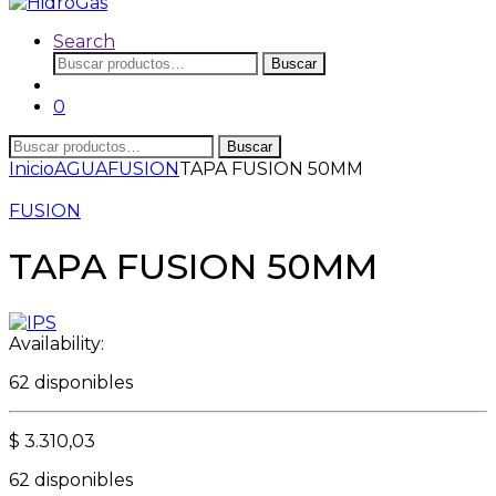
Search
Buscar
Buscar
por:
0
Buscar
Buscar
por:
Inicio
AGUA
FUSION
TAPA FUSION 50MM
FUSION
TAPA FUSION 50MM
Availability:
62 disponibles
$
3.310,03
62 disponibles