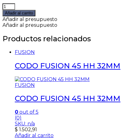
TAPA
FUSION
Añadir al carrito
50MM
Añadir al presupuesto
quantity
Añadir al presupuesto
Productos relacionados
FUSION
CODO FUSION 45 HH 32MM
FUSION
CODO FUSION 45 HH 32MM
0
out of 5
(0)
SKU: n/a
$
1.502,91
Añadir al carrito