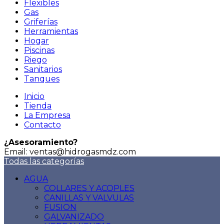
Flexibles
Gas
Griferías
Herramientas
Hogar
Piscinas
Riego
Sanitarios
Tanques
Inicio
Tienda
La Empresa
Contacto
¿Asesoramiento?
Email: ventas@hidrogasmdz.com
Todas las categorías
AGUA
COLLARES Y ACOPLES
CANILLAS Y VALVULAS
FUSION
GALVANIZADO