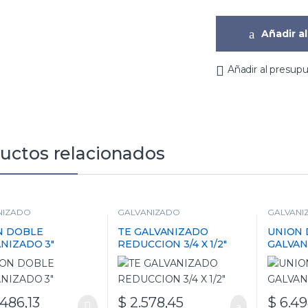
Añadir al
Añadir al presup
uctos relacionados
NIZADO
GALVANIZADO
GALVANI
N DOBLE
TE GALVANIZADO
UNION
NIZADO 3″
REDUCCION 3/4 X 1/2″
GALVAN
486,13
$
2.578,45
$
6.49