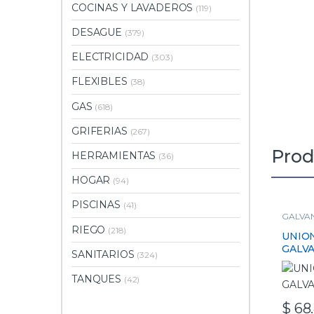
COCINAS Y LAVADEROS
(119)
DESAGUE
(379)
ELECTRICIDAD
(303)
FLEXIBLES
(38)
GAS
(618)
GRIFERIAS
(267)
Prod
HERRAMIENTAS
(36)
HOGAR
(94)
PISCINAS
(41)
GALVA
RIEGO
(218)
UNIO
GALVA
SANITARIOS
(324)
TANQUES
(42)
$
68.