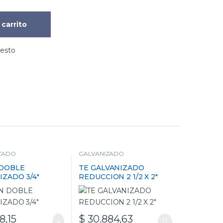
 carrito
uesto
ZADO
GALVANIZADO
 DOBLE
TE GALVANIZADO
IZADO 3/4″
REDUCCION 2 1/2 X 2″
8,15
$
30.884,63