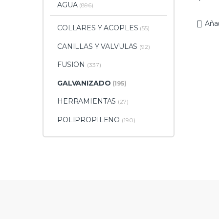
AGUA
(896)
Añad
COLLARES Y ACOPLES
(55)
CANILLAS Y VALVULAS
(92)
FUSION
(337)
GALVANIZADO
(195)
HERRAMIENTAS
(27)
POLIPROPILENO
(190)