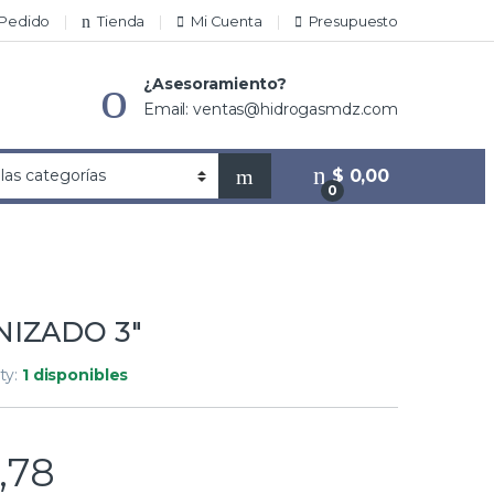
 Pedido
Tienda
Mi Cuenta
Presupuesto
¿Asesoramiento?
Email: ventas@hidrogasmdz.com
$
0,00
0
NIZADO 3″
ity:
1 disponibles
,78