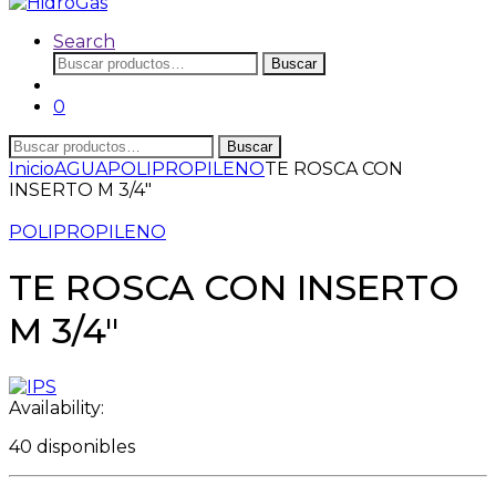
Search
Buscar
Buscar
por:
0
Buscar
Buscar
por:
Inicio
AGUA
POLIPROPILENO
TE ROSCA CON
INSERTO M 3/4″
POLIPROPILENO
TE ROSCA CON INSERTO
M 3/4″
Availability:
40 disponibles