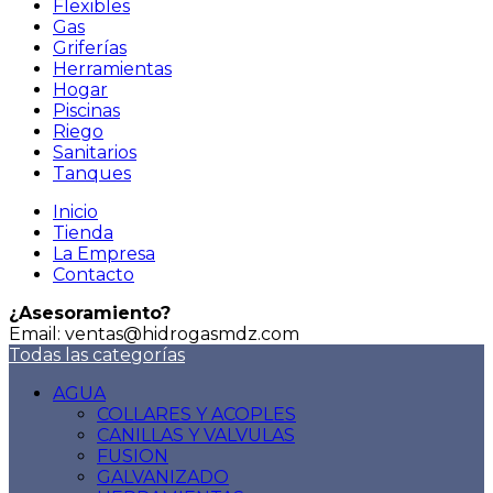
Flexibles
Gas
Griferías
Herramientas
Hogar
Piscinas
Riego
Sanitarios
Tanques
Inicio
Tienda
La Empresa
Contacto
¿Asesoramiento?
Email: ventas@hidrogasmdz.com
Todas las categorías
AGUA
COLLARES Y ACOPLES
CANILLAS Y VALVULAS
FUSION
GALVANIZADO