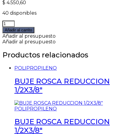
$
4.550,60
40 disponibles
TE
ROSCA
Añadir al carrito
CON
Añadir al presupuesto
INSERTO
Añadir al presupuesto
M
3/4"
Productos relacionados
quantity
POLIPROPILENO
BUJE ROSCA REDUCCION
1/2X3/8″
POLIPROPILENO
BUJE ROSCA REDUCCION
1/2X3/8″