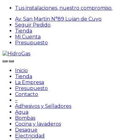
Skip
Skip
Tus instalaciones, nuestro compromiso.
to
to
Av. San Martin N°89 Lujan de Cuyo
navigation
content
Seguir Pedido
Tienda
Mi Cuenta
Presupuesto
Inicio
Tienda
La Empresa
Presupuesto
Contacto
–
Adhesivos y Selladores
Agua
Bombas
Cocina y lavaderos
Desague
Electricidad