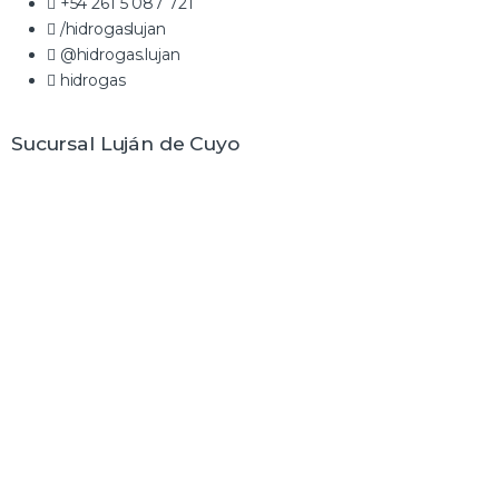
+54 261 5 087 721
/hidrogaslujan
@hidrogas.lujan
hidrogas
Sucursal Luján de Cuyo