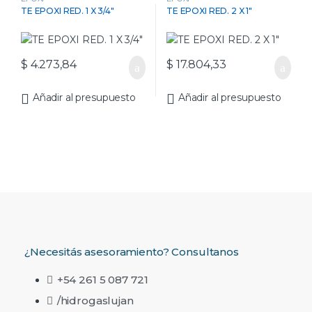
TE EPOXI RED. 1 X 3/4″
TE EPOXI RED. 2 X 1″
$
4.273,84
$
17.804,33
Añadir al presupuesto
Añadir al presupuesto
¿Necesitás asesoramiento? Consultanos
+54 261 5 087 721
/hidrogaslujan