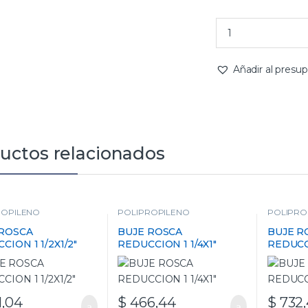
Añadir al presu
uctos relacionados
ROPILENO
POLIPROPILENO
POLIPRO
 ROSCA
BUJE ROSCA
BUJE R
CION 1 1/2X1/2″
REDUCCION 1 1/4X1″
REDUCCI
,04
$
466,44
$
732,