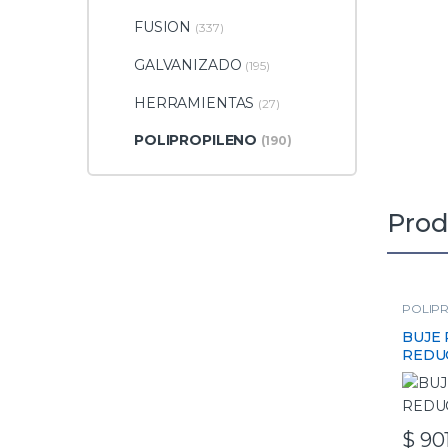
FUSION
(337)
GALVANIZADO
(195)
HERRAMIENTAS
(27)
POLIPROPILENO
(190)
Prod
POLIP
BUJE
REDUC
$
901