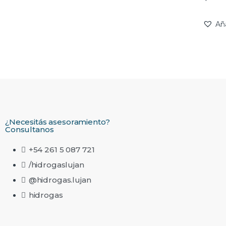
Añ
¿Necesitás asesoramiento?
Consultanos
+54 261 5 087 721
/hidrogaslujan
@hidrogas.lujan
hidrogas