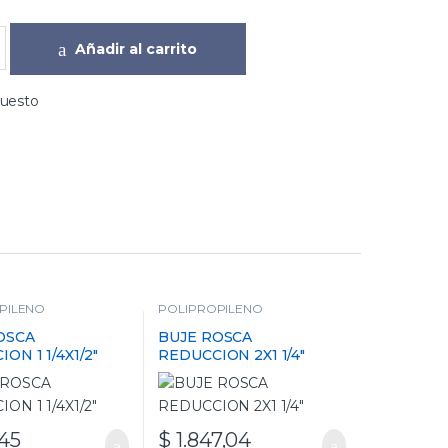
Añadir al carrito
puesto
PILENO
POLIPROPILENO
OSCA
BUJE ROSCA
ON 1 1/4X1/2″
REDUCCION 2X1 1/4″
45
$
1.847,04